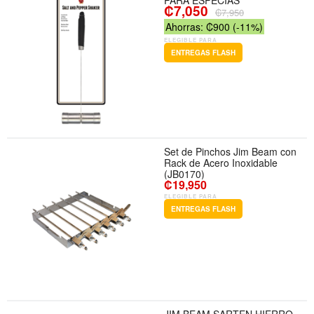
PARA ESPECIAS
₡7,050
₡7,950
Ahorras: ₡900 (-11%)
ELEGIBLE PARA
ENTREGAS FLASH
Set de Pinchos Jim Beam con
Rack de Acero Inoxidable
(JB0170)
₡19,950
ELEGIBLE PARA
ENTREGAS FLASH