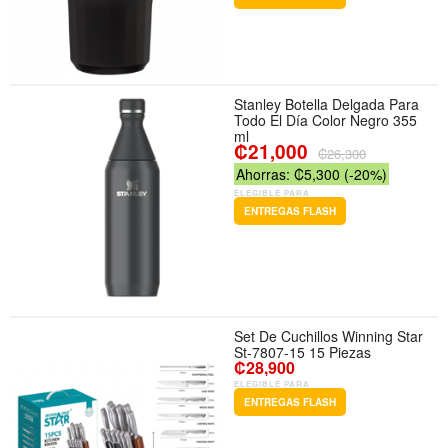
Stanley Botella Delgada Para
Todo El Día Color Negro 355
ml
₡21,000
₡26,300
Ahorras: ₡5,300 (-20%)
ELEGIBLE PARA
ENTREGAS FLASH
Set De Cuchillos Winning Star
St-7807-15 15 Piezas
₡28,900
ELEGIBLE PARA
ENTREGAS FLASH