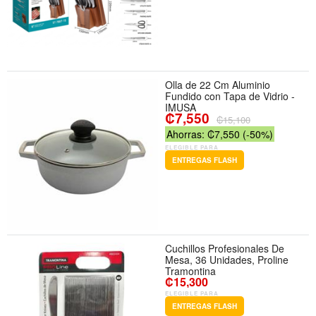
Olla de 22 Cm Aluminio
Fundido con Tapa de Vidrio -
IMUSA
₡7,550
₡15,100
Ahorras: ₡7,550 (-50%)
ELEGIBLE PARA
ENTREGAS FLASH
Cuchillos Profesionales De
Mesa, 36 Unidades, Proline
Tramontina
₡15,300
ELEGIBLE PARA
ENTREGAS FLASH