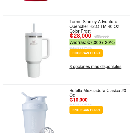
Termo Stanley Adventure
Quencher H2.O TM 40 Oz
Color Frost
₡28,000
₡35,000
Ahorras: ₡7,000 (-20%)
ELEGIBLE PARA
ENTREGAS FLASH
8 opciones más disponibles
Botella Mezcladora Clasica 20
Oz
₡10,000
ELEGIBLE PARA
ENTREGAS FLASH