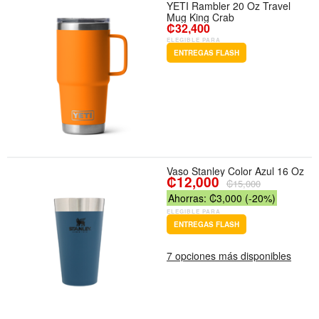
YETI Rambler 20 Oz Travel
Mug King Crab
₡32,400
ELEGIBLE PARA
ENTREGAS FLASH
Vaso Stanley Color Azul 16 Oz
₡12,000
₡15,000
Ahorras: ₡3,000 (-20%)
ELEGIBLE PARA
ENTREGAS FLASH
7 opciones más disponibles