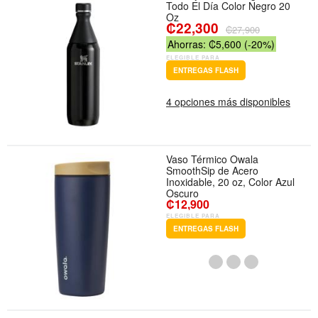
Todo El Día Color Negro 20
Oz
₡22,300
₡27,900
Ahorras: ₡5,600 (-20%)
ELEGIBLE PARA
ENTREGAS FLASH
4 opciones más disponibles
Vaso Térmico Owala
SmoothSip de Acero
Inoxidable, 20 oz, Color Azul
Oscuro
₡12,900
ELEGIBLE PARA
ENTREGAS FLASH