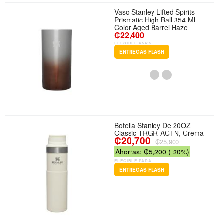
Vaso Stanley Lifted Spirits
Prismatic High Ball 354 Ml
Color Aged Barrel Haze
₡22,400
ELEGIBLE PARA
ENTREGAS FLASH
Botella Stanley De 20OZ
Classic TRGR-ACTN, Crema
₡20,700
₡25,900
Ahorras: ₡5,200 (-20%)
ELEGIBLE PARA
ENTREGAS FLASH