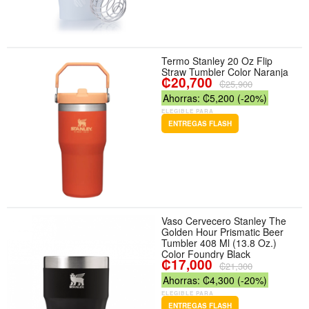
Termo Stanley 20 Oz Flip
Straw Tumbler Color Naranja
₡20,700
₡25,900
Ahorras: ₡5,200 (-20%)
ELEGIBLE PARA
ENTREGAS FLASH
Vaso Cervecero Stanley The
Golden Hour Prismatic Beer
Tumbler 408 Ml (13.8 Oz.)
Color Foundry Black
₡17,000
₡21,300
Ahorras: ₡4,300 (-20%)
ELEGIBLE PARA
ENTREGAS FLASH