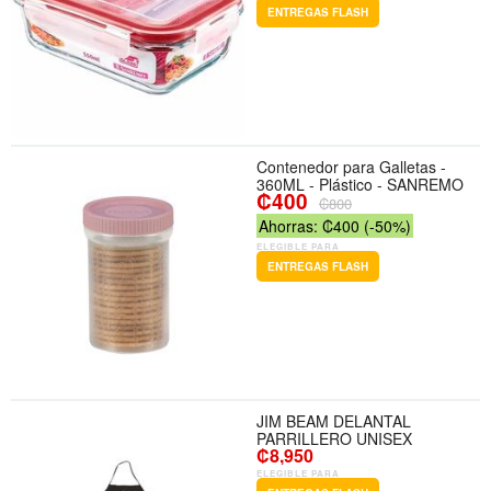
ENTREGAS FLASH
Contenedor para Galletas -
360ML - Plástico - SANREMO
₡400
₡800
Ahorras: ₡400 (-50%)
ELEGIBLE PARA
ENTREGAS FLASH
JIM BEAM DELANTAL
PARRILLERO UNISEX
₡8,950
ELEGIBLE PARA