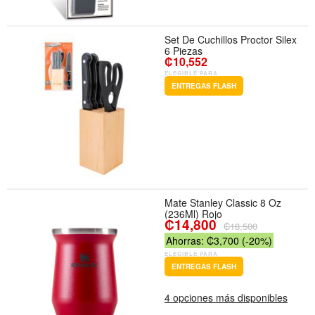
Set De Cuchillos Proctor Silex
6 Piezas
₡10,552
ELEGIBLE PARA
ENTREGAS FLASH
Mate Stanley Classic 8 Oz
(236Ml) Rojo
₡14,800
₡18,500
Ahorras: ₡3,700 (-20%)
ELEGIBLE PARA
ENTREGAS FLASH
4 opciones más disponibles