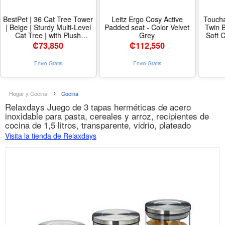
BestPet | 36 Cat Tree Tower
Leitz Ergo Cosy Active
Toucha
| Beige | Sturdy Multi-Level
Padded seat - Color Velvet
Twin B
Cat Tree | with Plush
Grey
Soft 
Condo, Cozy Perch, Sisal
Plush M
₡
73,850
₡
112,550
Scratching Posts, Hanging
Couch
Toy and Stable Frame |
Snow
Envio Gratis
Envio Gratis
Easy Assembly | for Kittens
Snowm
Adult Cats - Tamaño 36 in -
Color Beige
Hogar y Cocina
Cocina
Relaxdays Juego de 3 tapas herméticas de acero
inoxidable para pasta, cereales y arroz, recipientes de
cocina de 1,5 litros, transparente, vidrio, plateado
Visita la tienda de Relaxdays