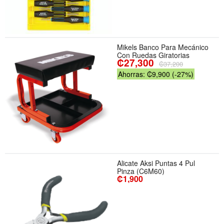
Mikels Banco Para Mecánico
Con Ruedas Giratorias
₡27,300
₡37,200
Ahorras: ₡9,900 (-27%)
Alicate Aksi Puntas 4 Pul
Pinza (C6M60)
₡1,900