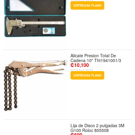
ENTREGAS FLASH
Alicate Presion Total De
Cadena 10" Tht1941001/3
₡10,100
ELEGIBLE PARA
ENTREGAS FLASH
Lija de Disco 2 pulgadas 3M
G100 Roloc 805508
₡600