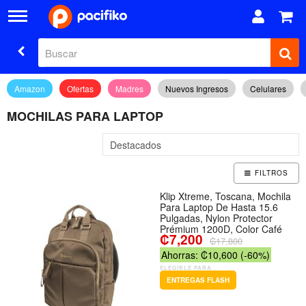
Amazon
Ofertas
Madres
Nuevos Ingresos
Celulares
MOCHILAS PARA LAPTOP
FILTROS
Klip Xtreme, Toscana, Mochila
Para Laptop De Hasta 15.6
Pulgadas, Nylon Protector
Prémium 1200D, Color Café
₡7,200
₡17,800
Ahorras: ₡10,600 (-60%)
ELEGIBLE PARA
ENTREGAS FLASH