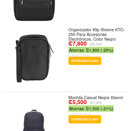
Organizador Klip Xtreme KTO-
250 Para Accesorias
Electrónicos, Color Negro
₡7,800
₡9,700
Ahorras: ₡1,900 (-20%)
ELEGIBLE PARA
ENTREGAS FLASH
Mochila Casual Negra Xiaomi
₡5,500
₡7,000
Ahorras: ₡1,500 (-21%)
ELEGIBLE PARA
ENTREGAS FLASH