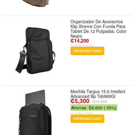
Organizador De Accesorios
Klip Xtreme Con Funda Para
Tablet De 12 Pulgadas, Color
Negro
₡14,200
ELEGIBLE PARA
ENTREGAS FLASH
Mochila Targus 15.6 Intellect
Advanced Bp Tsb968Gl
₡5,300
₡11,900
Ahorras: ₡6,600 (-55%)
ELEGIBLE PARA
ENTREGAS FLASH