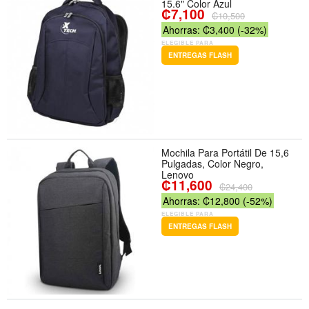
15.6" Color Azul
₡7,100
₡10,500
Ahorras: ₡3,400 (-32%)
ELEGIBLE PARA
ENTREGAS FLASH
Mochila Para Portátil De 15,6
Pulgadas, Color Negro,
Lenovo
₡11,600
₡24,400
Ahorras: ₡12,800 (-52%)
ELEGIBLE PARA
ENTREGAS FLASH