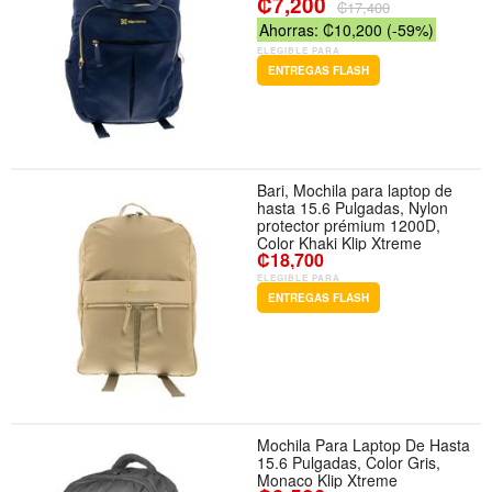
₡7,200
Color Azul
₡17,400
Ahorras: ₡10,200 (-59%)
ELEGIBLE PARA
ENTREGAS FLASH
Bari, Mochila para laptop de
hasta 15.6 Pulgadas, Nylon
protector prémium 1200D,
Color Khaki Klip Xtreme
₡18,700
ELEGIBLE PARA
ENTREGAS FLASH
Mochila Para Laptop De Hasta
15.6 Pulgadas, Color Gris,
Monaco Klip Xtreme