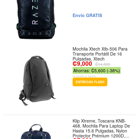
Envío GRATIS
Mochila Xtech Xtb-506 Para
Transporte Portátil De 16
Pulgadas, Xtech
₡9,000
₡14,600
Ahorras: ₡5,600 (-38%)
ELEGIBLE PARA
ENTREGAS FLASH
Klip Xtreme, Toscana KNB-
468, Mochila Para Laptop De
Hasta 15.6 Pulgadas, Nylon
Protector Prémium 1200D,