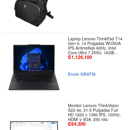
Laptop Lenovo ThinkPad T14
Gen 6, 14 Pulgadas WUXGA
IPS Antirreflejo 60Hz, Intel
Core Ultra 7 255U, 16GB
₡1,126,100
RAM, 1TB SSD, Intel
Graphics, Windows 11 Pro,
Teclado Español, Color Negro
Envío GRATIS
Monitor Lenovo ThinkVision
S22-4e, 21.5 Pulgadas Full
HD 1920 x 1080 IPS, 100Hz,
HDMI y VGA, 250 nits
₡64,300