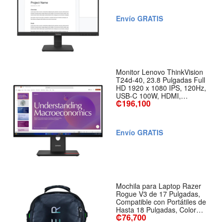
Envío GRATIS
Monitor Lenovo ThinkVision
T24d-40, 23.8 Pulgadas Full
HD 1920 x 1080 IPS, 120Hz,
USB-C 100W, HDMI,
₡196,100
DisplayPort y Ethernet
Envío GRATIS
Mochila para Laptop Razer
Rogue V3 de 17 Pulgadas,
Compatible con Portátiles de
Hasta 18 Pulgadas, Color
₡76,700
Cromático